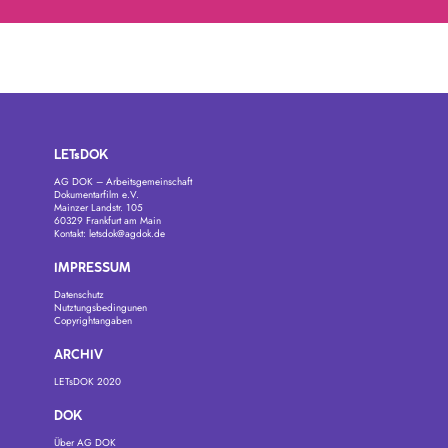
LETsDOK
AG DOK – Arbeitsgemeinschaft
Dokumentarfilm e.V.
Mainzer Landstr. 105
60329 Frankfurt am Main
Kontakt:
letsdok@agdok.de
IMPRESSUM
Datenschutz
Nutztungsbedingunen
Copyrightangaben
ARCHIV
LETsDOK 2020
DOK
Über AG DOK