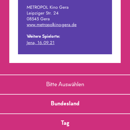
Einige von ihnen versuchen, die Mädchen
METROPOL Kino Gera
zu erpressen.
Leipziger Str. 24
08545 Gera
Im Anschluss: Filmgespräch
www.metropolkino-gera.de
Teil des Events “Ostthüringer
Weitere Spielorte:
Jena, 16.09.21
Dokfilmwochen”.
Die Veranstaltung wird gefördert von der
Staatskanzlei Thüringen und der MDM.
Ausgezeichnet mit dem Prädikat
„besonders wertvoll“ der
Deutschen Film-
Bitte Auswählen
und Medienbewertung
.
Bundesland
Tag