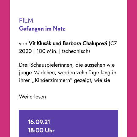
FILM
Gefangen im Netz
von
Vít Klusák und Barbora Chalupová
(CZ
2020 | 100 Min. | tschechisch)
Drei Schauspielerinnen, die aussehen wie
junge Mädchen, werden zehn Tage lang in
ihren „Kinderzimmern“ gezeigt, wie sie
sich auf Facebook, Skype, Twitter und
Snapchat durch die sozialen Medien
Weiterlesen
bewegen. In dieser Zeit begegnen sie fast
2.500 Männern mit teilweise sehr
eindeutigen Absichten. Die meisten fragen
16.09.21
nach Sex am Bildschirm und schicken
18:00 Uhr
explizite Fotos oder Links zu Pornoseiten.