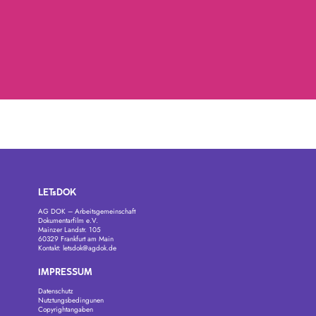
LETsDOK
AG DOK – Arbeitsgemeinschaft
Dokumentarfilm e.V.
Mainzer Landstr. 105
60329 Frankfurt am Main
Kontakt:
letsdok@agdok.de
IMPRESSUM
Datenschutz
Nutztungsbedingunen
Copyrightangaben