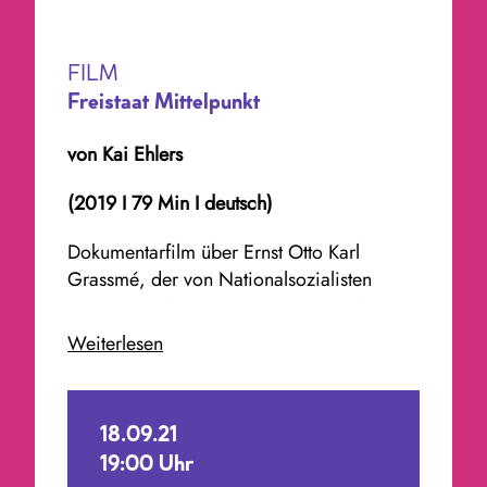
FILM
Freistaat Mittelpunkt
von Kai Ehlers
(2019 I 79 Min I deutsch)
Dokumentarfilm über Ernst Otto Karl
Grassmé, der von Nationalsozialisten
interniert und zwangssterilisiert wurde und
nach seiner Entlassung bis zu seinem Tod
Weiterlesen
im Wald lebte.
vorgestellt von Leslie Franke und Herdolor
Lorenz, anschließend Diskussion mit Kai
18.09.21
Ehlers
19:00 Uhr