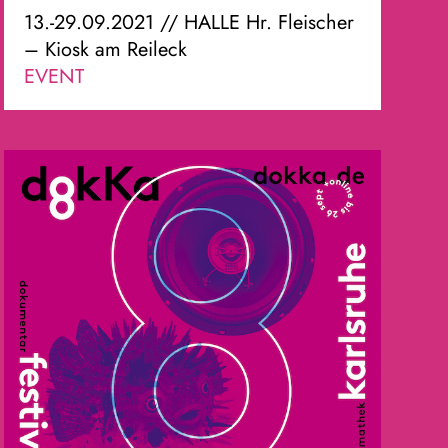
13.-29.09.2021 // HALLE Hr. Fleischer
– Kiosk am Reileck
EVENT