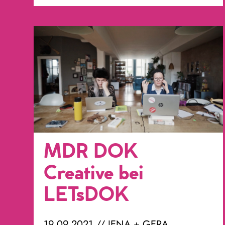
MDR DOK
Creative bei
LETsDOK
19.09.2021 // JENA + GERA