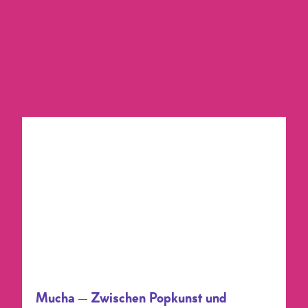
Mucha – Zwischen Popkunst und
Slawischem Epos
09.-21.09.21 // BREMEN City46
FILM