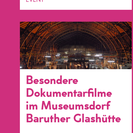
Besondere
Dokumentarfilme
im Museumsdorf
Baruther Glashütte