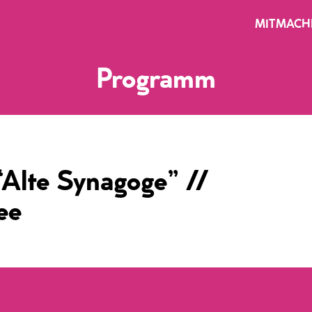
MITMACH
Programm
“Alte Synagoge” //
ee