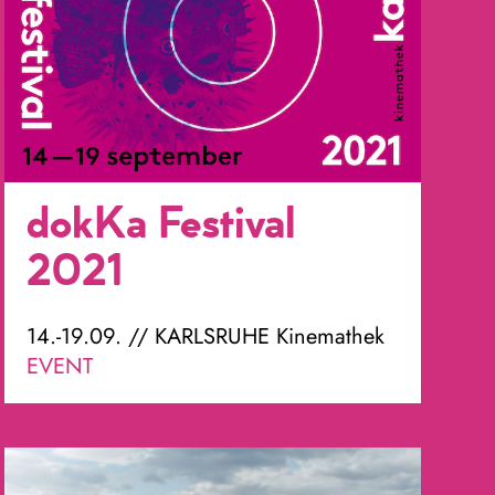
dokKa Festival
2021
14.-19.09. // KARLSRUHE Kinemathek
EVENT