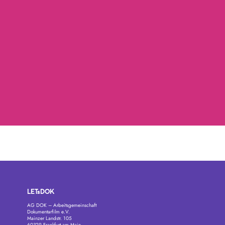
LETsDOK
AG DOK – Arbeitsgemeinschaft
Dokumentarfilm e.V.
Mainzer Landstr. 105
60329 Frankfurt am Main