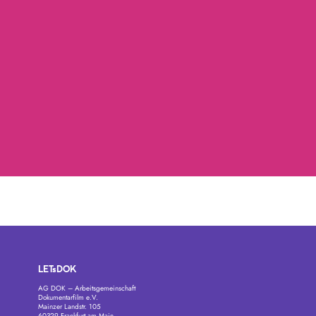
LETsDOK
AG DOK – Arbeitsgemeinschaft
Dokumentarfilm e.V.
Mainzer Landstr. 105
60329 Frankfurt am Main