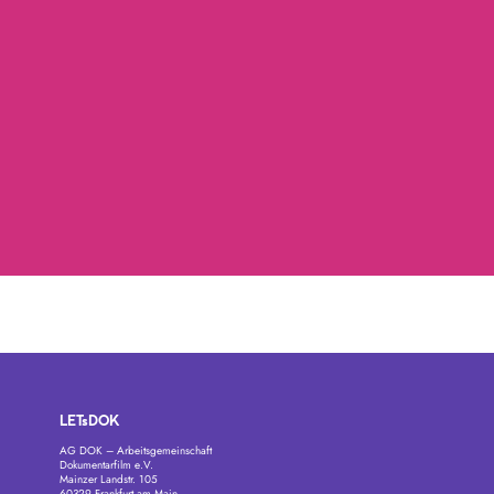
LETsDOK
AG DOK – Arbeitsgemeinschaft
Dokumentarfilm e.V.
Mainzer Landstr. 105
60329 Frankfurt am Main