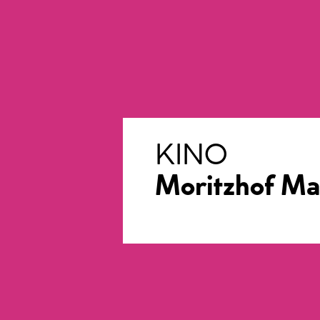
KINO
Moritzhof M