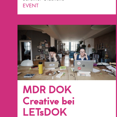
EVENT
MDR DOK
Creative bei
LETsDOK