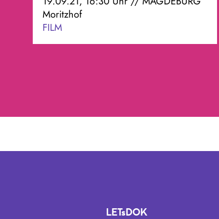
19.09.21, 16:30 Uhr // MAGDEBURG
Moritzhof
FILM
LETsDOK