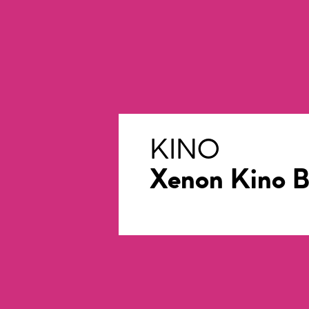
KINO
Xenon Kino B