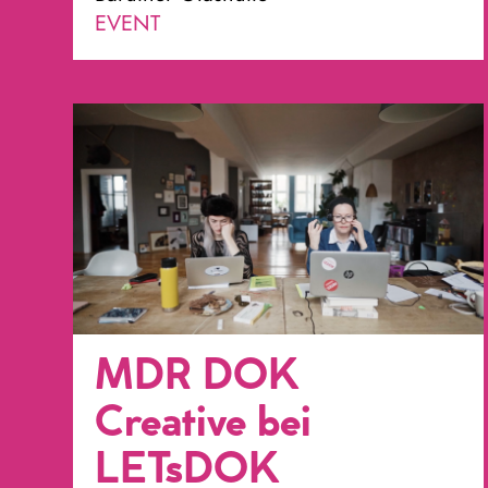
EVENT
MDR DOK
Creative bei
LETsDOK