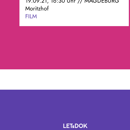
19.09.21, 16:30 Uhr // MAGDEBURG
Moritzhof
FILM
LETsDOK