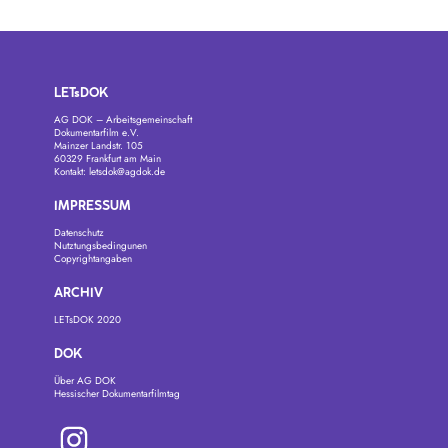
LETsDOK
AG DOK – Arbeitsgemeinschaft
Dokumentarfilm e.V.
Mainzer Landstr. 105
60329 Frankfurt am Main
Kontakt:
letsdok@agdok.de
IMPRESSUM
Datenschutz
Nutztungsbedingunen
Copyrightangaben
ARCHIV
LETsDOK 2020
DOK
Über AG DOK
Hessischer Dokumentarfilmtag