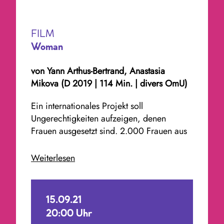
FILM
Woman
von
Yann Arthus-Bertrand, Anastasia
Mikova
(D 2019 | 114 Min. | divers OmU)
Ein internationales Projekt soll
Ungerechtigkeiten aufzeigen, denen
Frauen ausgesetzt sind. 2.000 Frauen aus
fünfzig Ländern erzählen ihre erlebten
Geschichten über Bildung, Mutterschaft,
Weiterlesen
Ehe, Sexualität oder finanzielle
Unabhängigkeit. Auch Themen wie
häusliche Gewalt oder Menstruation
15.09.21
werden angesprochen. Die Frauen
20:00 Uhr
kommen aus den verschiedensten Orten