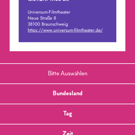
13.09.21 // 19:00 Uhr
Basisdemokratisch und in Ökobauweise –
versteht sich. Es ist ein Mammutprojekt, ein
Universum-Filmtheater
Neue Straße 8
bürokratischer Hindernisparcours, eine
38100 Braunschweig
idealisierte Hyper-Vision. Das Dorf kann
https://www.universum-filmtheater.de/
ein Prototyp für europäisches Leben auf
dem Land werden, es kann aber auch als
ökologische Bio-Senioren-Siedlung mit
Übernachtungsmöglichkeit enden. Alles ist
denkbar.
Bitte Auswählen
Im Anschluss: Filmgespräch mit Antonia
Traulsen
Bundesland
Tickets online bestellen
Tag
Zeit