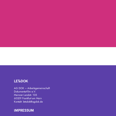
LETsDOK
AG DOK – Arbeitsgemeinschaft
Dokumentarfilm e.V.
Mainzer Landstr. 105
60329 Frankfurt am Main
Kontakt:
letsdok@agdok.de
IMPRESSUM