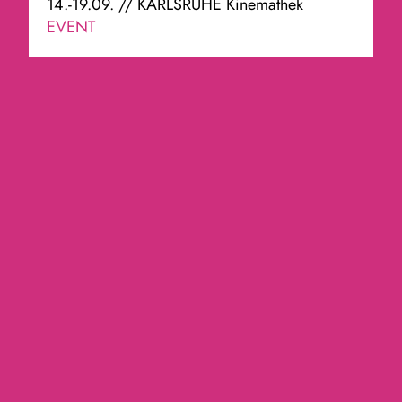
14.-19.09. // KARLSRUHE Kinemathek
EVENT