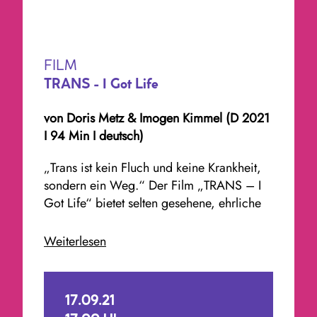
FILM
TRANS - I Got Life
von Doris Metz & Imogen Kimmel (D 2021
I 94 Min I deutsch)
„Trans ist kein Fluch und keine Krankheit,
sondern ein Weg.“ Der Film „TRANS – I
Got Life“ bietet selten gesehene, ehrliche
Einblicke in das häufig zerrissene
Lebensgefühl von trans Menschen und in
Weiterlesen
die komplexen psychischen, hormonellen
und chirurgischen Aspekte ihrer
Transition.Die Regisseurinnen Imogen
17.09.21
Kimmel und Doris Metz haben das