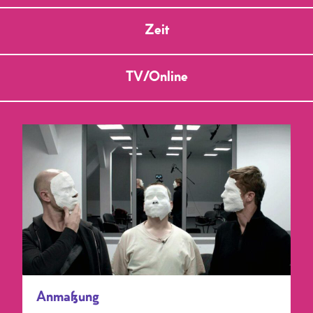
Im Anschluss: Filmgespräch mit Ira und
Alex Tondowski
Zeit
TV/Online
Anmaßung