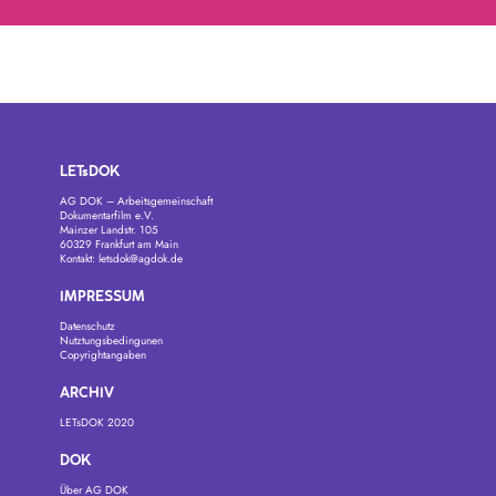
LETsDOK
AG DOK – Arbeitsgemeinschaft
Dokumentarfilm e.V.
Mainzer Landstr. 105
60329 Frankfurt am Main
Kontakt:
letsdok@agdok.de
IMPRESSUM
Datenschutz
Nutztungsbedingunen
Copyrightangaben
ARCHIV
LETsDOK 2020
DOK
Über AG DOK