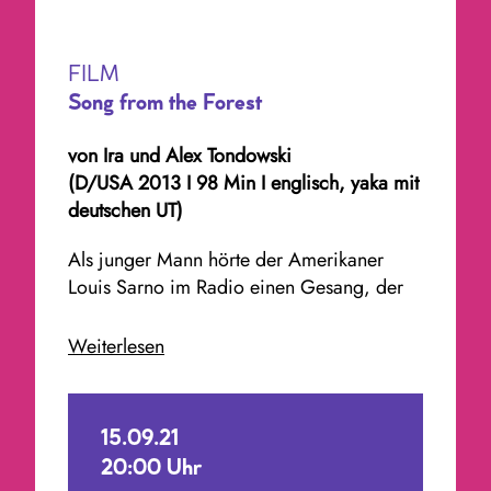
FILM
Song from the Forest
von
Ira und Alex Tondowski
(D/USA 2013 I 98 Min I englisch, yaka mit
deutschen UT)
Als junger Mann hörte der Amerikaner
Louis Sarno im Radio einen Gesang, der
ihn nicht mehr losließ. Er folgte den
geheimnisvollen Klängen bis in den
Weiterlesen
zentralafrikanischen Regenwald. Dort fand
er seine Musik bei den Bayaka-Pygmäen.
15.09.21
Heute, 25 Jahre später, ist Louis ein
20:00 Uhr
vollwertiges Mitglied der Gemeinschaft aus