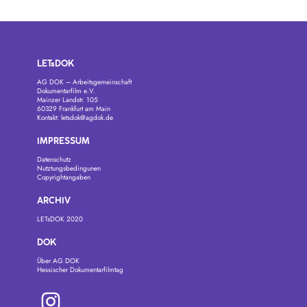
LETsDOK
AG DOK – Arbeitsgemeinschaft
Dokumentarfilm e.V.
Mainzer Landstr. 105
60329 Frankfurt am Main
Kontakt:
letsdok@agdok.de
IMPRESSUM
Datenschutz
Nutztungsbedingunen
Copyrightangaben
ARCHIV
LETsDOK 2020
DOK
Über AG DOK
Hessischer Dokumentarfilmtag