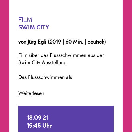
FILM
SWIM CITY
von
Jürg Egli
(2019 | 60 Min. | deutsch)
Film über das Flussschwimmen aus der
Swim City Ausstellung
Das Flussschwimmen als
Masssenbewegung – eine Schweizer Erfin­
dung des 21. Jahrhunderts. Städte wie
Weiterlesen
Basel, Bern, Zürich und Genf haben den
Fluss seit Jahrzehnten schrittweise als
natürliche, öffentliche Ressource in der
18.09.21
gebauten Umwelt erschlossen. Der Fluss
19:45 Uhr
wurde so zum Vergnügungsort direkt vor