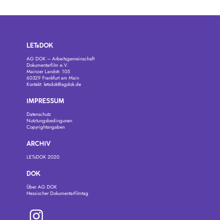
LETsDOK
AG DOK – Arbeitsgemeinschaft
Dokumentarfilm e.V.
Mainzer Landstr. 105
60329 Frankfurt am Main
Kontakt:
letsdok@agdok.de
IMPRESSUM
Datenschutz
Nutztungsbedingunen
Copyrightangaben
ARCHIV
LETsDOK 2020
DOK
Über AG DOK
Hessischer Dokumentarfilmtag