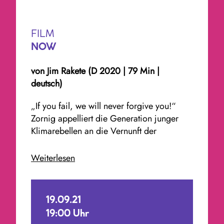
FILM
NOW
von Jim Rakete (D 2020 | 79 Min |
deutsch)
„If you fail, we will never forgive you!“
Zornig appelliert die Generation junger
Klimarebellen an die Vernunft der
Erwachsenen und macht 2019 zum Jahr
ihres Protests. Der Grund: unser aller
Weiterlesen
Zukunft ist bedroht durch die globale
Erwärmung. Das Pariser Klimaabkommen
von 2015? Eine hohle Phrase, wenn es
19.09.21
nach ihnen geht! Die schwedische
19:00 Uhr
Schülerin Greta Thunberg steigt zur