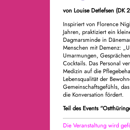
von
Louise Detlefsen
(DK 2
Inspiriert von Florence Ni
Jahren, praktiziert ein kle
Dagmarsminde in Dänemark
Menschen mit Demenz: „Um
Umarmungen, Gesprächen,
Cocktails. Das Personal ve
Medizin auf die Pflegebeh
Lebensqualität der Bewohn
Gemeinschaftsgefühls, das d
die Konversation fördert.
Teil des Events “
Ostthüring
Die Veranstaltung wird gefö