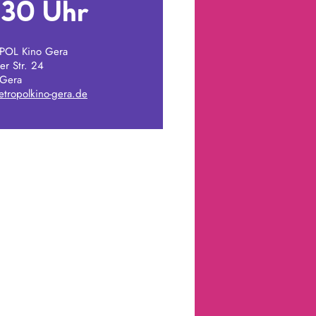
:30 Uhr
OL Kino Gera
er Str. 24
Gera
tropolkino-gera.de