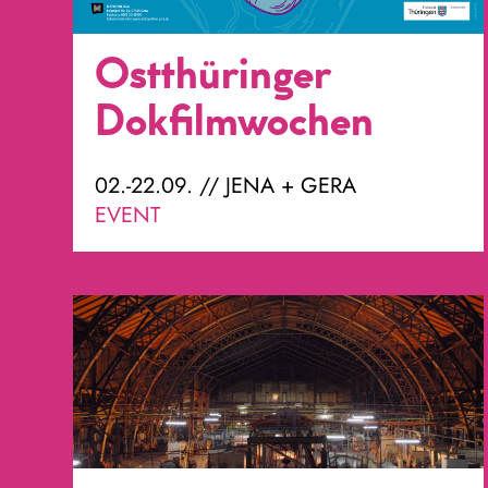
Ostthüringer
Dokfilmwochen
02.-22.09. // JENA + GERA
EVENT