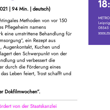
18
021 | 94 Min. | deutsch)
METROP
ghtingales Methoden von vor 150
Leipzig
ines Pflegeheim namens
08545 
www.me
 eine umstrittene Behandlung für
sorgung“, ein Rezept aus
 Augenkontakt, Kuchen und
rlagert den Schwerpunkt von der
andlung und verbessert die
er durch die Förderung eines
as Leben feiert, Trost schafft und
er Dokfilmwochen”.
rdert von der Staatskanzlei