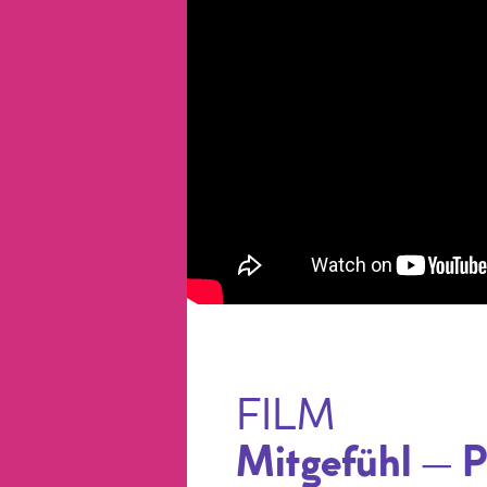
FILM
Mitgefühl – P