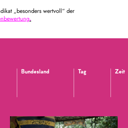
dikat „besonders wertvoll“ der
enbewertung
.
Bundesland
Tag
Zeit