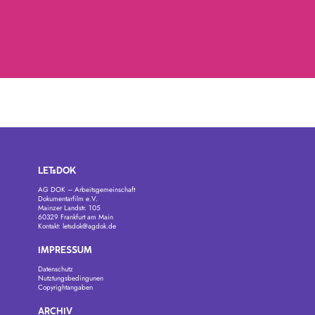
LETsDOK
AG DOK – Arbeitsgemeinschaft
Dokumentarfilm e.V.
Mainzer Landstr. 105
60329 Frankfurt am Main
Kontakt:
letsdok@agdok.de
IMPRESSUM
Datenschutz
Nutztungsbedingunen
Copyrightangaben
ARCHIV