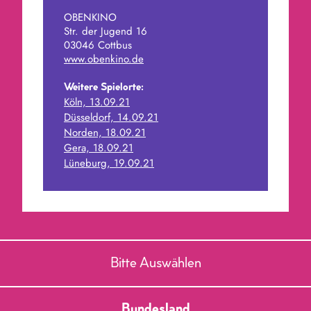
Migration geprägt ist.
OBENKINO
Str. der Jugend 16
Der Dokumentarfilm wurde auf der
03046 Cottbus
Berlinale 2021 mit dem Silbernen Bären
www.obenkino.de
und dem Publikumspreis ausgezeichnet.
Weitere Spielorte:
Köln, 13.09.21
Düsseldorf, 14.09.21
Norden, 18.09.21
Gera, 18.09.21
Lüneburg, 19.09.21
Bitte Auswählen
Bundesland