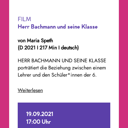
FILM
Herr Bachmann und seine Klasse
von Maria Speth
(D 2021 I 217 Min I deutsch)
HERR BACHMANN UND SEINE KLASSE
porträtiert die Beziehung
zwischen einem
Lehrer und den Schüler*innen der 6.
Jahrgangsstufe, mit ihren unterschiedlichen
sozialen und kulturellen Erfahrungen.
Weiterlesen
Anhand der sozialen Beziehungen in der
Klasse erzählt der Film ganz beiläufig von
den Strukturen einer kleinen,
19.09.2021
westdeutschen Industriestadt, deren
17:00 Uhr
Geschichte bis zurück in die NS-Zeit von