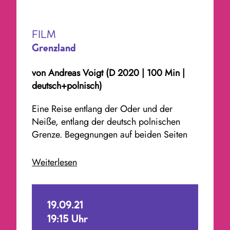
FILM
Grenzland
von
Andreas Voigt
(D 2020 | 100 Min |
deutsch+polnisch)
Eine Reise entlang der Oder und der
Neiße, entlang der deutsch polnischen
Grenze. Begegnungen auf beiden Seiten
der Flüsse. Erkundungen. Geschichten vom
Rand – doch aus der Mitte Europas.
Weiterlesen
Arbeit, Heimat, Liebe. Menschen, ihre
Geschichte und ihre Landschaft. Im Süden
Niederschlesien – dort, wo Polen,
19.09.21
Deutschland und Tschechien einander
19:15 Uhr
treffen, in der Mitte das flache Land an der