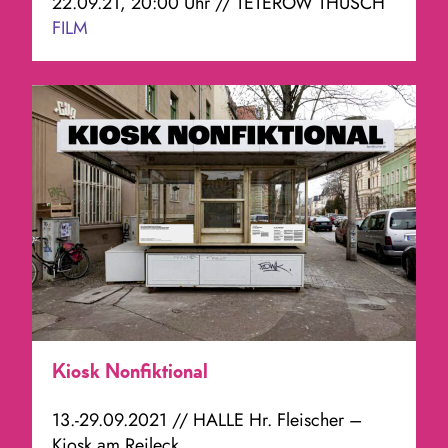
22.09.21, 20:00 Uhr // TETEROW THUSCH
FILM
Kiosk Nonfiktional
13.-29.09.2021 // HALLE Hr. Fleischer –
Kiosk am Reileck