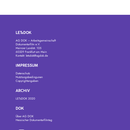
LETsDOK
AG DOK – Arbeitsgemeinschaft
Dokumentarfilm e.V.
Mainzer Landstr. 105
60329 Frankfurt am Main
Kontakt:
letsdok@agdok.de
IMPRESSUM
Datenschutz
Nutztungsbedingunen
Copyrightangaben
ARCHIV
LETsDOK 2020
DOK
Über AG DOK
Hessischer Dokumentarfilmtag