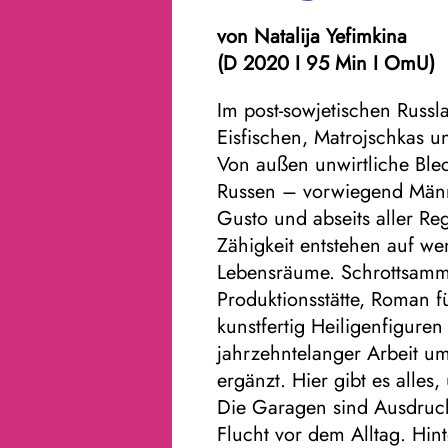
von
Natalija Yefimkina
(D 2020 I 95 Min I
OmU
)
Im post-sowjetischen Russl
Eisfischen, Matrojschkas 
Von außen unwirtliche Blec
Russen – vorwiegend Män
Gusto und abseits aller Re
Zähigkeit entstehen auf we
Lebensräume. Schrottsammle
Produktionsstätte, Roman f
kunstfertig Heiligenfiguren
jahrzehntelanger Arbeit um
ergänzt. Hier gibt es alles,
Die Garagen sind Ausdruck 
Flucht vor dem Alltag. Hint