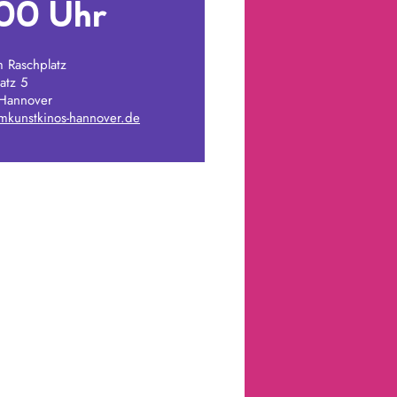
:00 Uhr
 Raschplatz
atz 5
Hannover
lmkunstkinos-hannover.de