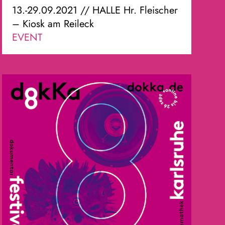
13.-29.09.2021 // HALLE Hr. Fleischer
– Kiosk am Reileck
EVENT