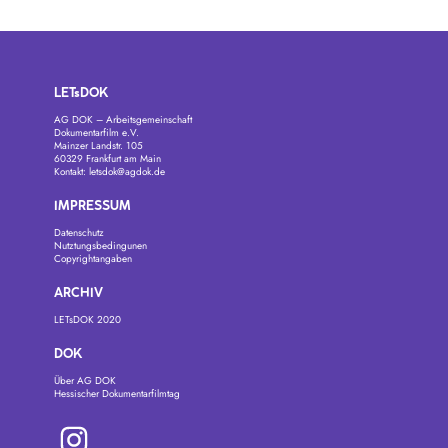
LETsDOK
AG DOK – Arbeitsgemeinschaft
Dokumentarfilm e.V.
Mainzer Landstr. 105
60329 Frankfurt am Main
Kontakt:
letsdok@agdok.de
IMPRESSUM
Datenschutz
Nutztungsbedingunen
Copyrightangaben
ARCHIV
LETsDOK 2020
DOK
Über AG DOK
Hessischer Dokumentarfilmtag