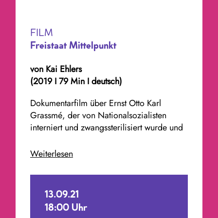
FILM
Freistaat Mittelpunkt
von Kai Ehlers
(2019 I 79 Min I deutsch)
Dokumentarfilm über Ernst Otto Karl
Grassmé, der von Nationalsozialisten
interniert und zwangssterilisiert wurde und
nach seiner Entlassung bis zu seinem Tod
im Wald lebte.
Weiterlesen
13.09.21
18:00 Uhr