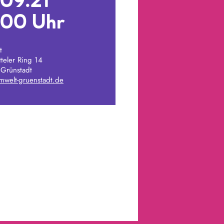
.09.21
:00 Uhr
t
teler Ring 14
Grünstadt
mwelt-gruenstadt.de