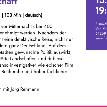
15
chaft
19
| 103 Min | deutsch)
Filmwel
 vor Mitternacht über 400
Von Ket
enehmigt werden. Nachdem der
67269 
www.fil
t eine detektivische Reise, nicht nur
ern ganz Deutschland. Auf dem
Städten gewünschte Politik auswirkt,
rstörte Landschaften und dubiose
nso investigativer wie epischer Film
ker Recherche und hoher fachlicher
h mit Jörg Rehmann