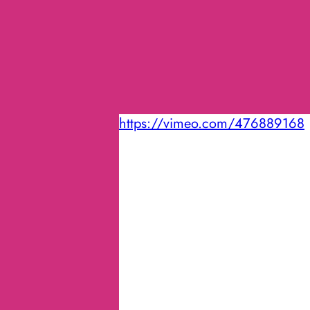
https://vimeo.com/476889168