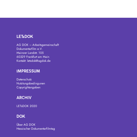
LETsDOK
AG DOK – Arbeitsgemeinschaft
Dokumentarfilm e.V.
Mainzer Landstr. 105
60329 Frankfurt am Main
Kontakt:
letsdok@agdok.de
IMPRESSUM
Datenschutz
Nutztungsbedingunen
Copyrightangaben
ARCHIV
LETsDOK 2020
DOK
Über AG DOK
Hessischer Dokumentarfilmtag