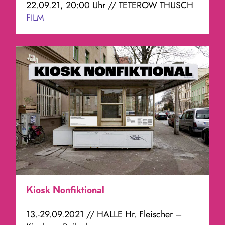
22.09.21, 20:00 Uhr // TETEROW THUSCH
FILM
Im Anschluss: Filmgespräch mit den
Regisseur*innen
Kiosk Nonfiktional
13.-29.09.2021 // HALLE Hr. Fleischer –