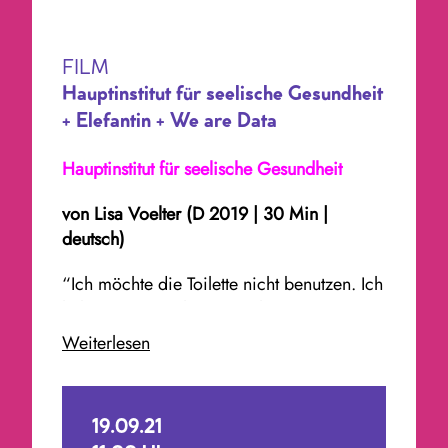
FILM
Hauptinstitut für seelische Gesundheit
+ Elefantin + We are Data
Hauptinstitut für seelische Gesundheit
von
Lisa Voelter
(D 2019 | 30 Min |
deutsch)
“Ich möchte die Toilette nicht benutzen. Ich
habe Angst, sie lesen mit ihren Computern
Informationen über mich aus meinen
Weiterlesen
Exkrementen.” Sara ist 27 und auf einer
Reise ohne Schuhe, ohne Geld, ohne
Handy und ohne Ausweis. Sie gerät in die
19.09.21
Psychiatrie, wo sie nicht nur mit der