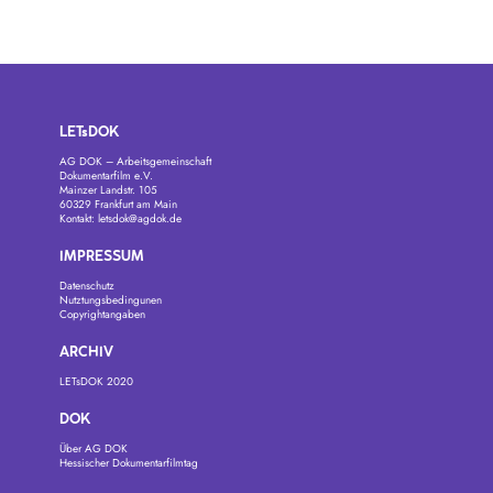
LETsDOK
AG DOK – Arbeitsgemeinschaft
Dokumentarfilm e.V.
Mainzer Landstr. 105
60329 Frankfurt am Main
Kontakt:
letsdok@agdok.de
IMPRESSUM
Datenschutz
Nutztungsbedingunen
Copyrightangaben
ARCHIV
LETsDOK 2020
DOK
Über AG DOK
Hessischer Dokumentarfilmtag