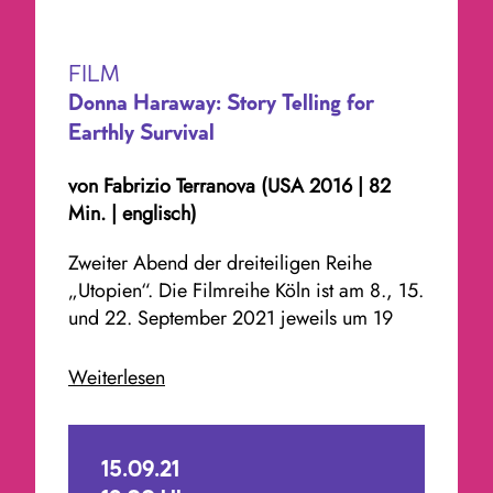
FILM
Donna Haraway: Story Telling for
Earthly Survival
von Fabrizio Terranova (USA 2016 | 82
Min. | englisch)
Zweiter Abend der dreiteiligen Reihe
„Utopien“. Die Filmreihe Köln ist am 8., 15.
und 22. September 2021 jeweils um 19
Uhr in den Lichtspielen Kalk zu Gast. Mit
dem Thema Utopien widmen wir uns über
Weiterlesen
drei Abende hinweg Entwürfen für die
Zukunft und Fragen
nach einer besseren Welt. Wir blicken auf
15.09.21
persönliche und gesellschaftliche Utopien,