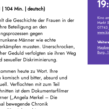
19
1
|
104 Min.
|
deutsch)
Kino a
die Geschichte der Frauen in der
Markt 5
ihre Beteiligung an den
07743 
www.ki
ungsprozessen gegen
trunkene Männer wie echte
Weitere
 erkämpfen mussten. Unerschrocken,
Magbed
cher Geduld verfolgten sie ihren Weg
Burg, 
d sexueller Diskriminierung.
 kommen heute zu Wort. Ihre
h komisch und bitter, absurd und
ell. Verflochten mit zum Teil
nitten ist dem Dokumentarfilmer
örner („Angela Merkel – Die
onal bewegende Chronik