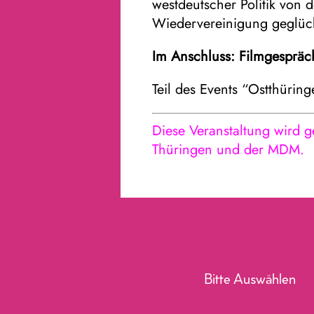
westdeutscher Politik von 
Wiedervereinigung geglück
Im Anschluss: Filmgespräc
Teil des Events “Ostthürin
Diese Veranstaltung wird g
Thüringen und der MDM.
Bitte Auswählen