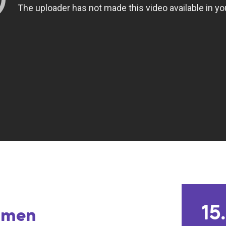
15
amen