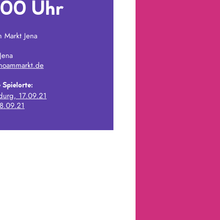
:00 Uhr
m Markt Jena
Jena
noammarkt.de
 Spielorte:
urg, 17.09.21
18.09.21