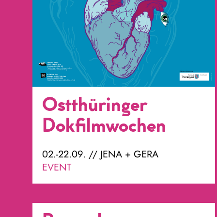
Ostthüringer
Dokfilmwochen
02.-22.09. // JENA + GERA
EVENT