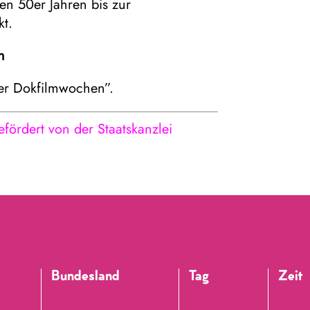
den 50er Jahren bis zur
t.
h
ger Dokfilmwochen”.
efördert von der Staatskanzlei
Bundesland
Tag
Zeit