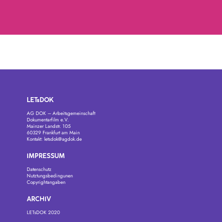
LETsDOK
AG DOK – Arbeitsgemeinschaft
Dokumentarfilm e.V.
Mainzer Landstr. 105
60329 Frankfurt am Main
Kontakt:
letsdok@agdok.de
IMPRESSUM
Datenschutz
Nutztungsbedingunen
Copyrightangaben
ARCHIV
LETsDOK 2020