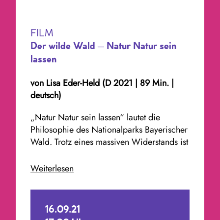
FILM
Der wilde Wald – Natur Natur sein
lassen
von
Lisa Eder-Held
(D 2021 | 89 Min. |
deutsch)
„Natur Natur sein lassen“ lautet die
Philosophie des Nationalparks Bayerischer
Wald. Trotz eines massiven Widerstands ist
diese Vision zu einem bahnbrechenden
Vorzeigeprojekt geworden. Weil der
Weiterlesen
Mensch nicht in die Natur eingreift, wächst
aus den einstigen Wirtschaftswäldern ein
Urwald heran, ein einzigartiges Ökosystem
16.09.21
und ein Refugium der Artenvielfalt.