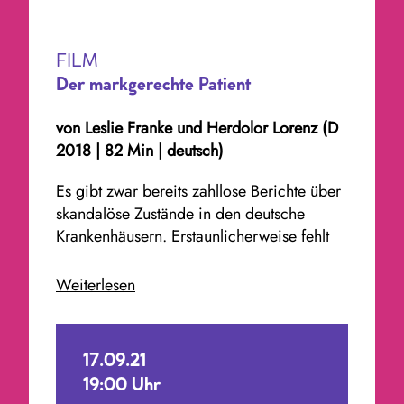
FILM
Der markgerechte Patient
von
Leslie Franke und Herdolor Lorenz
(D
2018 | 82 Min | deutsch)
Es gibt zwar bereits zahllose Berichte über
skandalöse Zustände in den deutsche
Krankenhäusern. Erstaunlicherweise fehlt
dabei aber fast immer der Bezug auf die
wesentliche Ursache dieser Zustände: Die
Weiterlesen
seit 2003 verbindliche Vergütung der
Krankenhäuser durch sog. Fallpauschalen
17.09.21
(jede diagnostizierbare Krankheit hat einen
19:00 Uhr
fixen Preis – wer mit möglichst geringen