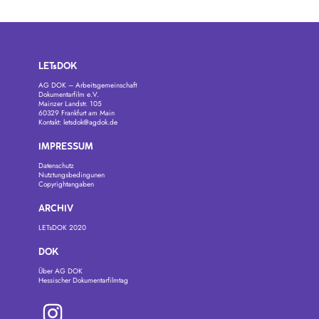
LETsDOK
AG DOK – Arbeitsgemeinschaft
Dokumentarfilm e.V.
Mainzer Landstr. 105
60329 Frankfurt am Main
Kontakt:
letsdok@agdok.de
IMPRESSUM
Datenschutz
Nutztungsbedingunen
Copyrightangaben
ARCHIV
LETsDOK 2020
DOK
Über AG DOK
Hessischer Dokumentarfilmtag