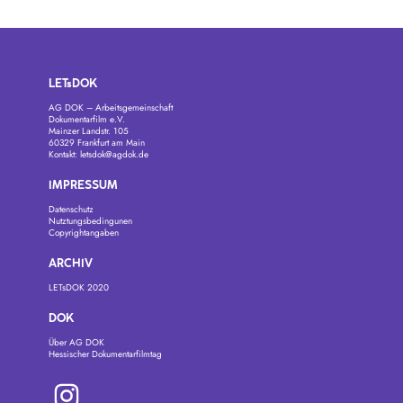
LETsDOK
AG DOK – Arbeitsgemeinschaft
Dokumentarfilm e.V.
Mainzer Landstr. 105
60329 Frankfurt am Main
Kontakt:
letsdok@agdok.de
IMPRESSUM
Datenschutz
Nutztungsbedingunen
Copyrightangaben
ARCHIV
LETsDOK 2020
DOK
Über AG DOK
Hessischer Dokumentarfilmtag