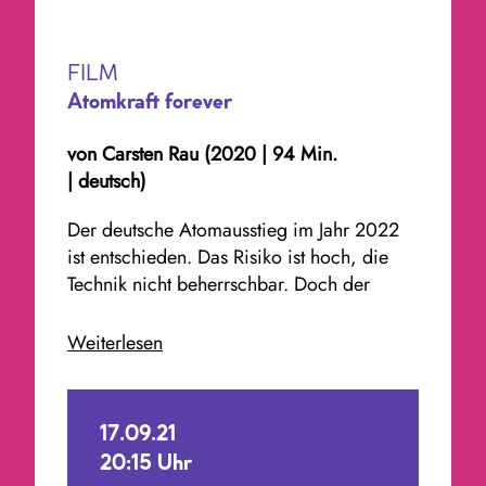
FILM
Atomkraft forever
von Carsten Rau
(2020
|
94 Min.
|
deutsch)
Der deutsche Atomausstieg im Jahr 2022
ist entschieden. Das Risiko ist hoch, die
Technik nicht beherrschbar. Doch der
nukleare Albtraum geht weiter. Wohin mit
den zigtausenden Tonnen radioaktiven
Weiterlesen
Mülls? Wie kann ein durchseuchtes
Kraftwerk zurückgebaut werden? Wie
damit umgehen, dass unsere europäischen
17.09.21
Nachbarn weiter auf die Kernenergie
20:15 Uhr
setzen und den Sektor sogar ausbauen