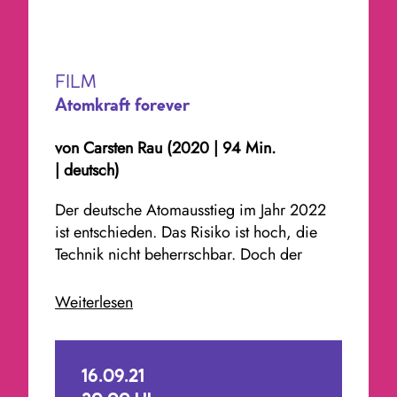
FILM
Atomkraft forever
von Carsten Rau
(2020
|
94 Min.
|
deutsch)
Der deutsche Atomausstieg im Jahr 2022
ist entschieden. Das Risiko ist hoch, die
Technik nicht beherrschbar. Doch der
nukleare Albtraum geht weiter. Wohin mit
den zigtausenden Tonnen radioaktiven
Weiterlesen
Mülls? Wie kann ein durchseuchtes
Kraftwerk zurückgebaut werden? Wie
damit umgehen, dass unsere europäischen
16.09.21
Nachbarn weiter auf die Kernenergie