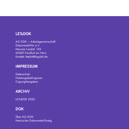
LETsDOK
AG DOK – Arbeitsgemeinschaft
Dokumentarfilm e.V.
Mainzer Landstr. 105
60329 Frankfurt am Main
Kontakt:
letsdok@agdok.de
IMPRESSUM
Datenschutz
Nutztungsbedingunen
Copyrightangaben
ARCHIV
LETsDOK 2020
DOK
Über AG DOK
Hessischer Dokumentarfilmtag