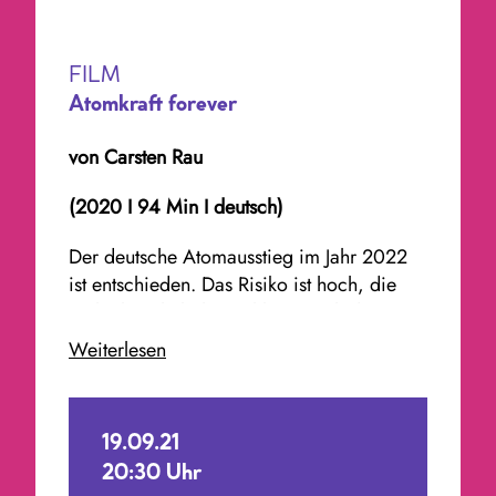
FILM
Atomkraft forever
von Carsten Rau
(2020 I 94 Min I deutsch)
Der deutsche Atomausstieg im Jahr 2022
ist entschieden. Das Risiko ist hoch, die
Technik nicht beherrschbar. Doch der
nukleare Albtraum geht weiter. Wohin mit
Weiterlesen
den zigtausenden Tonnen radioaktiven
Mülls? Wie kann ein durchseuchtes
Kraftwerk zurückgebaut werden? Wie
19.09.21
damit umgehen, dass unsere europäischen
20:30 Uhr
Nachbarn weiter auf die Kernenergie