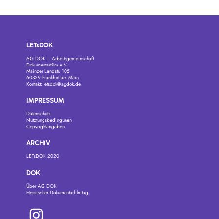
LETsDOK
AG DOK – Arbeitsgemeinschaft
Dokumentarfilm e.V.
Mainzer Landstr. 105
60329 Frankfurt am Main
Kontakt:
letsdok@agdok.de
IMPRESSUM
Datenschutz
Nutztungsbedingunen
Copyrightangaben
ARCHIV
LETsDOK 2020
DOK
Über AG DOK
Hessischer Dokumentarfilmtag