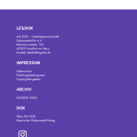
LETsDOK
AG DOK – Arbeitsgemeinschaft
Dokumentarfilm e.V.
Mainzer Landstr. 105
60329 Frankfurt am Main
Kontakt:
letsdok@agdok.de
IMPRESSUM
Datenschutz
Nutztungsbedingunen
Copyrightangaben
ARCHIV
LETsDOK 2020
DOK
Über AG DOK
Hessischer Dokumentarfilmtag