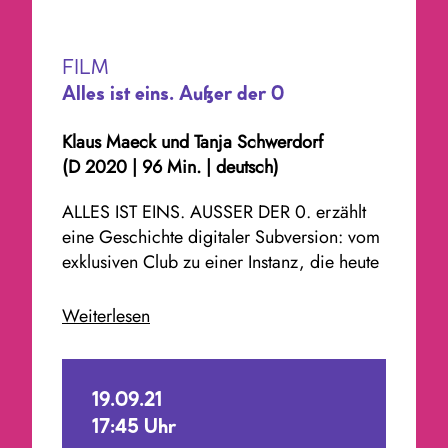
FILM
Alles ist eins. Außer der 0
Klaus Maeck und Tanja Schwerdorf
(D 2020 | 96 Min. | deutsch)
ALLES IST EINS. AUSSER DER 0. erzählt
eine Geschichte digitaler Subversion: vom
exklusiven Club zu einer Instanz, die heute
bei allen Fragen der Netzpolitik zu Rate
gezogen wird. Der Dokumentarfilm von
Weiterlesen
Klaus Maeck und Tanja Schwerdorf setzt
der bekanntesten deutschen
Hackervereinigung ein stilsicheres,
19.09.21
kraftvolles und würdiges Denkmal. Selten
17:45 Uhr
hat man ein so eindringliches Porträt über