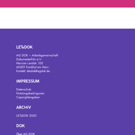
LETsDOK
AG DOK – Arbeitsgemeinschaft
Dokumentarfilm e.V.
Mainzer Landstr. 105
60329 Frankfurt am Main
Kontakt:
letsdok@agdok.de
IMPRESSUM
Datenschutz
Nutztungsbedingunen
Copyrightangaben
ARCHIV
LETsDOK 2020
DOK
Über AG DOK