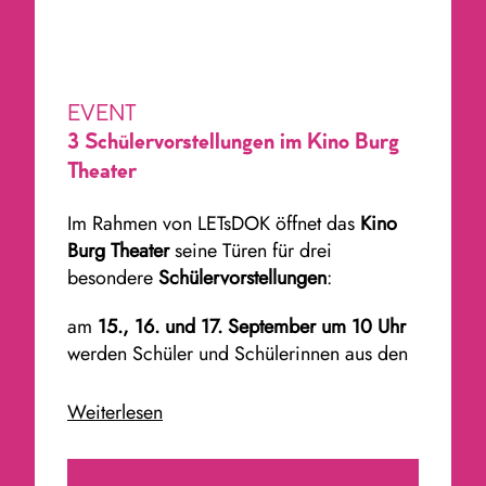
EVENT
3 Schülervorstellungen im Kino Burg
Theater
Im Rahmen von LETsDOK öffnet das
Kino
Burg Theater
seine Türen für drei
besondere
Schülervorstellungen
:
am
15., 16. und 17. September um 10 Uhr
werden Schüler und Schülerinnen aus den
verschiedenen Grundschulen der Stadt
Burg den preisgekrönten Dokumentarfilm
Weiterlesen
„Gunda“
von Viktor Kossakovsky auf der
großen Leinwand sehen können.