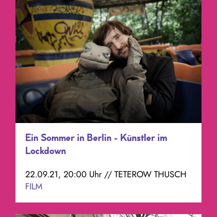
13:45
–
EVA-MARIA
von Lukas Ladner
19:15
–
WALTER KAUFMANN – WELCH
EIN LEBEN!
von Karin Kaper & Dirk
Szuszies
22:00
–
EPICENTRO
von Hubert Sauper
Sonntag, 05.09.21
11:00
–
HERR BACHMANN UND SEINE
KLASSE
von Maria Speth
19:30
–
GEWINNERFILM 2021
Ein Sommer in Berlin - Künstler im
Lockdown
22.09.21, 20:00 Uhr // TETEROW THUSCH
FILM