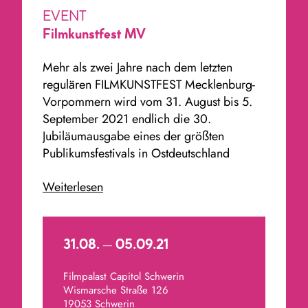
EVENT
Filmkunstfest MV
Mehr als zwei Jahre nach dem letzten
regulären FILMKUNSTFEST Mecklenburg-
Vorpommern wird vom 31. August bis 5.
September 2021 endlich die 30.
Jubiläumausgabe eines der größten
Publikumsfestivals in Ostdeutschland
nachgeholt. Im Dokumentarfilmwettbewerb
Weiterlesen
wird es vom 31.08.-05.09. insgesamt 20
Vorstellungen geben. Das komplette
Programm findet Ihr
Hier
31.08. – 05.09.21
Dokumentarfilmwettbewerb:
Filmpalast Capitol Schwerin
Dienstag, 31.08.21
Wismarsche Straße 126
16:30
–
THE OTHER SIDE OF THE RIVER
19053 Schwerin