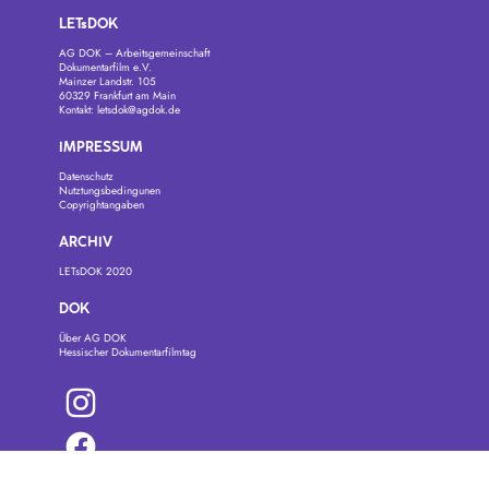
LETsDOK
AG DOK – Arbeitsgemeinschaft
Dokumentarfilm e.V.
Mainzer Landstr. 105
60329 Frankfurt am Main
Kontakt:
letsdok@agdok.de
IMPRESSUM
Datenschutz
Nutztungsbedingunen
Copyrightangaben
ARCHIV
LETsDOK 2020
DOK
Über AG DOK
Hessischer Dokumentarfilmtag