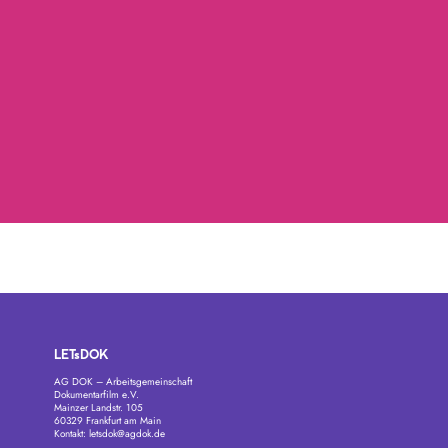
LETsDOK
AG DOK – Arbeitsgemeinschaft
Dokumentarfilm e.V.
Mainzer Landstr. 105
60329 Frankfurt am Main
Kontakt:
letsdok@agdok.de