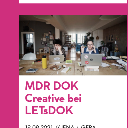
MDR DOK
Creative bei
LETsDOK
19.09.2021 // JENA + GERA