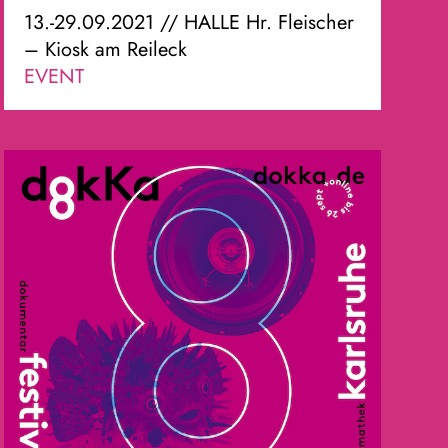
13.-29.09.2021 // HALLE Hr. Fleischer
– Kiosk am Reileck
EVENT