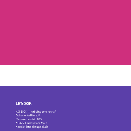
LETsDOK
AG DOK – Arbeitsgemeinschaft
Dokumentarfilm e.V.
Mainzer Landstr. 105
60329 Frankfurt am Main
Kontakt:
letsdok@agdok.de