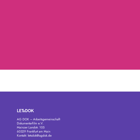
LETsDOK
AG DOK – Arbeitsgemeinschaft
Dokumentarfilm e.V.
Mainzer Landstr. 105
60329 Frankfurt am Main
Kontakt:
letsdok@agdok.de